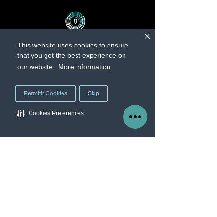
This website uses cookies to ensure
that you get the best experience on
our website.
More information
Nuestra empresa
Worry Free
Permitir Cookies
Skip
Servicios
Blog
Quienes somos
Cookies Preferences
Seminarios y Eventos
Manage Cookie Preferences
Contacto
info@protectme.mx
Calle Hamburgo 213 piso 9 oficina 921, Colonia
Juárez, C.P. 06600, Alcaldía Cuauhtémoc,
Ciudad de México