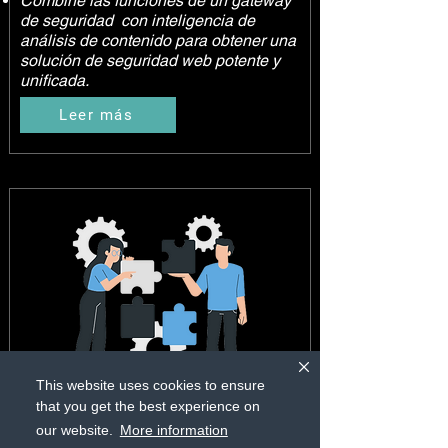
Combine las funciones de un gateway
de seguridad con inteligencia de
análisis de contenido para obtener una
solución de seguridad web potente y
unificada.
Leer más
This website uses cookies to ensure
that you get the best experience on
Resuelva sus desafíos relacionados
our website.
More information
con el cumplimiento y riesgos de TI