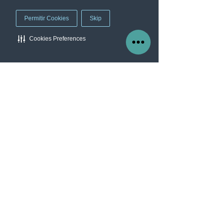
mediante un proceso de
Permitir Cookies
Skip
Planificación
Evaluación
Cookies Preferences
Reporte
Manage Cookie Preferences
Reparación
Comunique los riesgos de TI en
términos relevantes para la empresa​
Vulnerabilidades SO, Red,
aplicaciones web
Assessment en correo electrónico
Assessment de plataformas cloud
Leer más