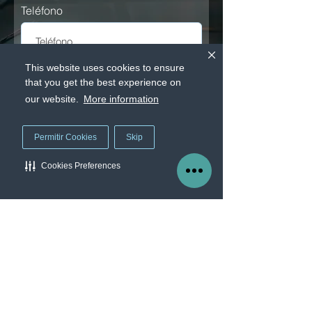
Teléfono
This website uses cookies to ensure
¿Que sistema operativo utilizas?
*
that you get the best experience on
Windows
our website.
More information
MacOs
IOS
Android
Permitir Cookies
Skip
Chromebook
¿Que suite utilizas?
*
Cookies Preferences
Office 365
Manage Cookie Preferences
G Suite
Solicitar prueba