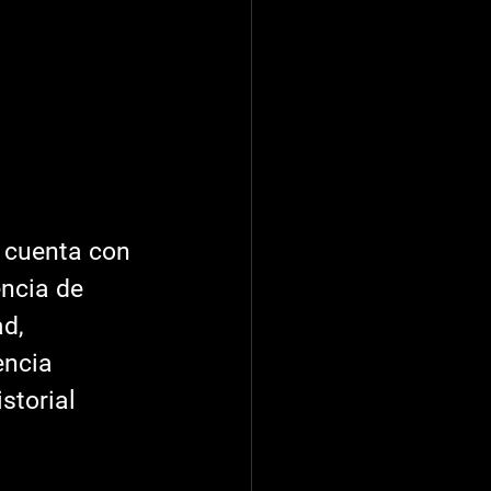
encia de 
d, 
encia 
storial 