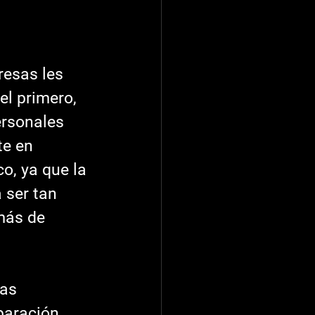
el primero, 
ersonales 
te en 
, ya que la 
 ser tan 
más de 
paración 