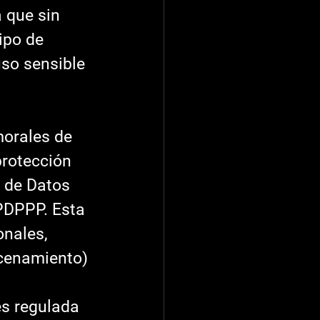
 que sin 
ipo de 
uso sensible 
protección 
 de Datos 
PDPPP. Esta 
nales, 
acenamiento) 
es regulada 