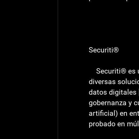
Securiti® 
    Securiti® es una plataforma centralizada en la nube que cuenta con 
diversas soluci
datos digitales 
gobernanza y cu
artificial) en e
probado en múlt