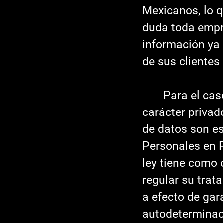
Mexicanos, lo q
duda toda empr
información ya 
de sus clientes [
       Para el caso de particulares, sean personas físicas o morales de 
carácter privad
de datos son es
Personales en P
ley tiene como 
regular su trat
a efecto de gara
autodeterminaci