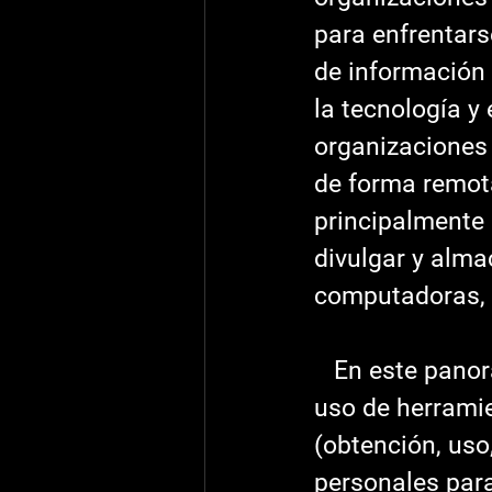
para enfrentars
de información 
la tecnología y
organizaciones 
de forma remota
principalmente 
divulgar y alma
computadoras, s
   En este panorama digital con información masiva, se pueden hacer 
uso de herramie
(obtención, uso
personales para