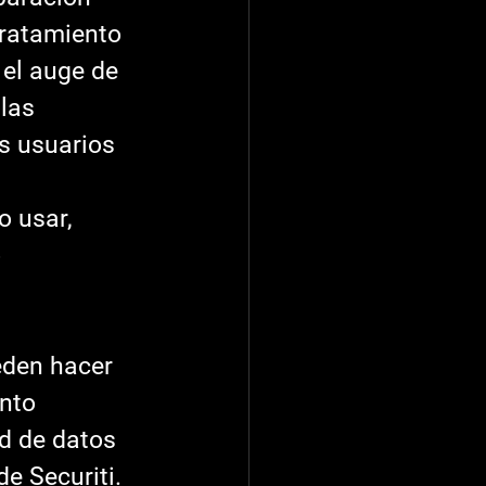
tratamiento 
 el auge de 
las 
s usuarios 
 usar, 
 
nto 
d de datos 
e Securiti.