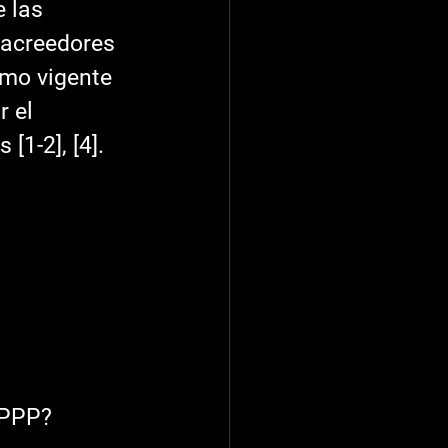
 las 
 acreedores 
imo vigente 
 el 
1-2], [4]. 
DPPP? 