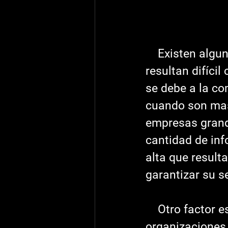
    Existen algunos denominadores comunes que a las empresas les 
resultan difícil
se debe a la co
cuando son masi
empresas grand
cantidad de inf
alta que result
garantizar su s
    Otro factor es el tiempo, y es que en muchas ocasiones las 
organizaciones 