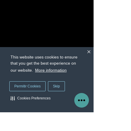
This website uses cookies to ensure
that you get the best experience on
Figura 3. Parte de la encuesta 
our website.
More information
realizada por Zscaler referente al uso 
de VPN en las organizaciones 
(
Fuente: 2021 VPN Risk Report, 
Permitir Cookies
Skip
Zscaler, 2021
).
Cookies Preferences
Manage Cookie Preferences
Las organizaciones, además, se han 